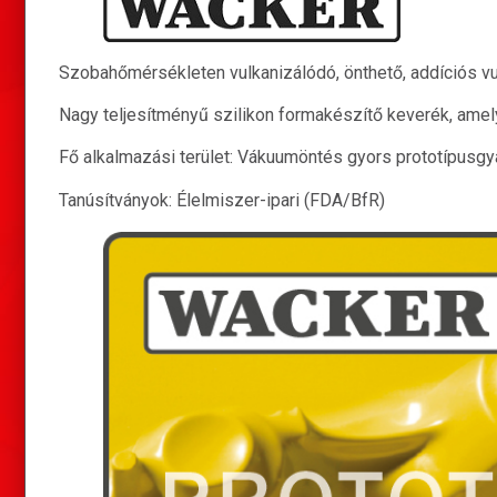
Szobahőmérsékleten vulkanizálódó, önthető, addíciós vu
Nagy teljesítményű szilikon formakészítő keverék, amel
Fő alkalmazási terület: Vákuumöntés gyors prototípusgyá
Tanúsítványok: Élelmiszer-ipari (FDA/BfR)