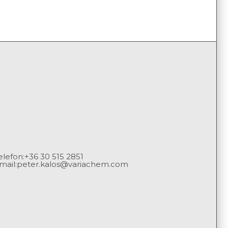
elefon:
+36 30 515 2851
mail:
peter.kalos@variachem.com