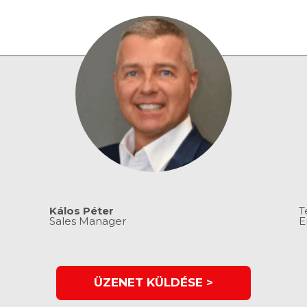
Kálos Péter
T
Sales Manager
E
ÜZENET KÜLDÉSE >