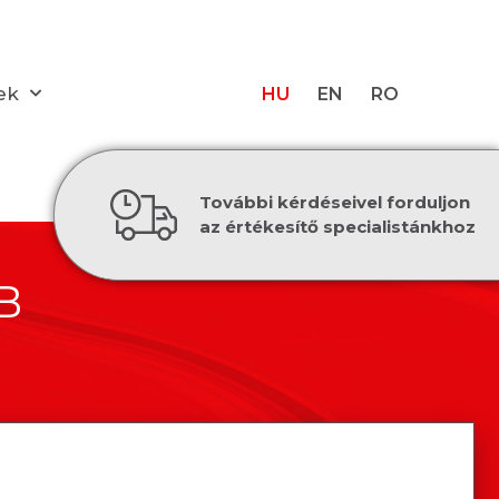
ek
HU
EN
RO
További kérdéseivel forduljon
az értékesítő specialistánkhoz
B