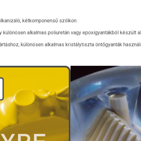
lkanizáló, kétkomponensű szilikon.
y különösen alkalmas poliuretán vagy epoxigyantákból készült a
rtáshoz, különösen alkalmas kristálytiszta öntőgyanták használ