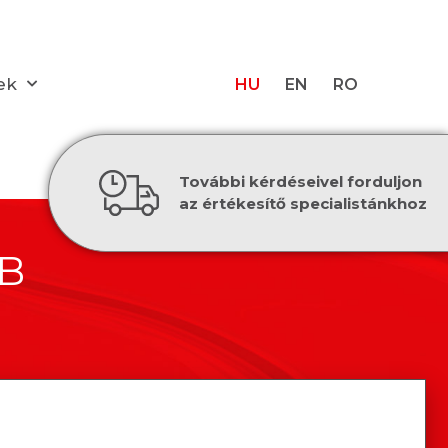
ek
HU
EN
RO
További kérdéseivel forduljon
az értékesítő specialistánkhoz
/B