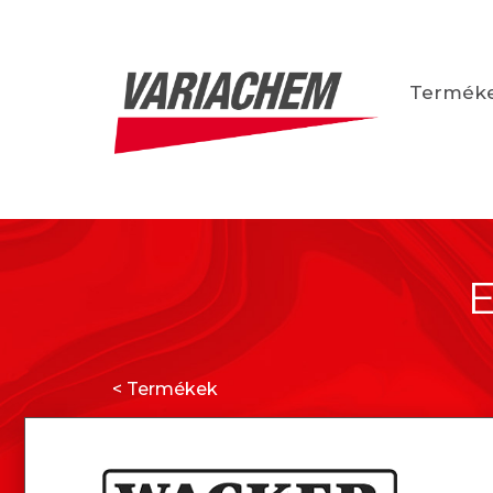
Termék
E
< Termékek