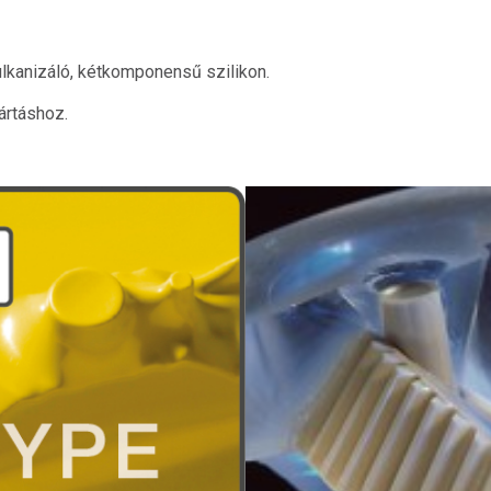
lkanizáló, kétkomponensű szilikon.
ártáshoz.