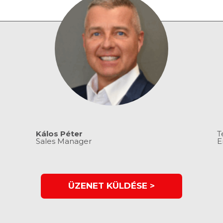
Kálos Péter
T
Sales Manager
E
ÜZENET KÜLDÉSE >