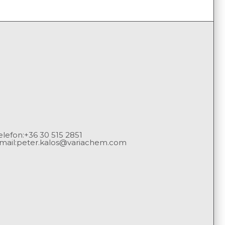
elefon:
+36 30 515 2851
mail:
peter.kalos@variachem.com