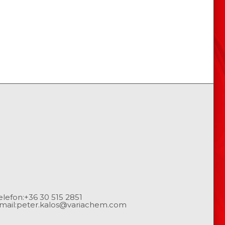
elefon:
+36 30 515 2851
mail:
peter.kalos@variachem.com