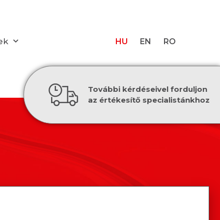
ek
HU
EN
RO
További kérdéseivel forduljon
az értékesítő specialistánkhoz