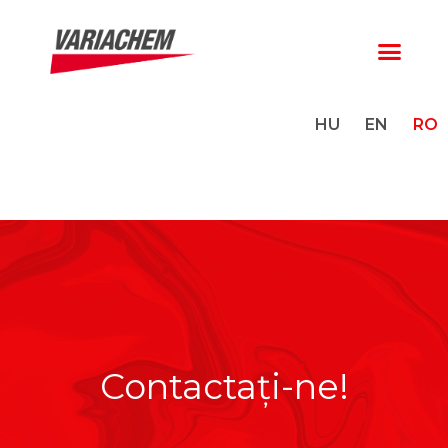
HU
EN
RO
Contactaţi-ne!