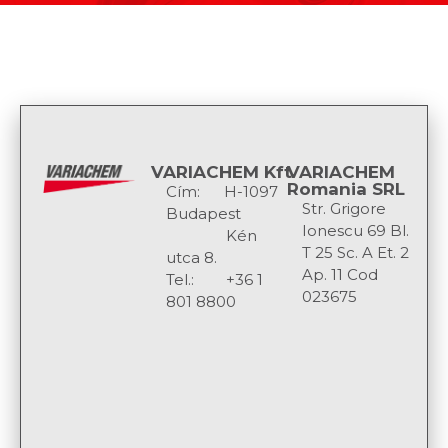
VARIACHEM Kft
VARIACHEM
Romania SRL
Cím: H-1097
Str. Grigore
Budapest
Ionescu 69 Bl.
Kén
T 25 Sc. A Et. 2
utca 8.
Ap. 11 Cod
Tel.: +36 1
023675
801 8800