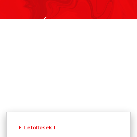
Általános
információk
Letöltések 1