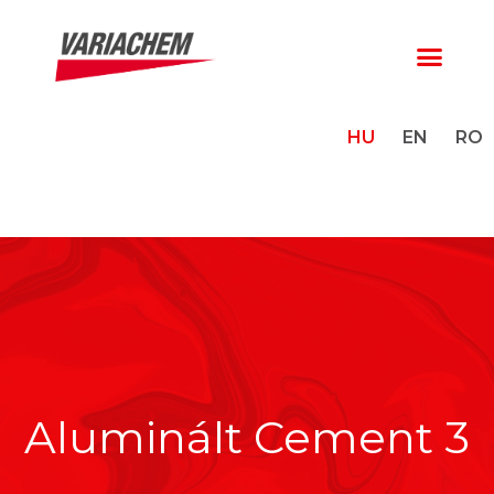
HU
EN
RO
Aluminált Cement 3