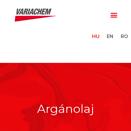
HU
EN
RO
Argánolaj