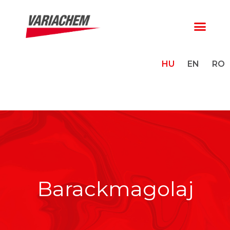
HU
EN
RO
Barackmagolaj