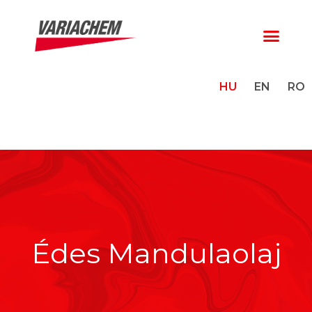
HU
EN
RO
Édes Mandulaolaj