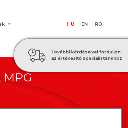
ek
HU
EN
RO
További kérdéseivel forduljon
az értékesítő specialistánkhoz
 MPG