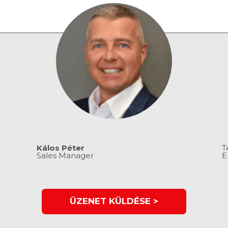
Kálos Péter
T
Sales Manager
E
ÜZENET KÜLDÉSE >