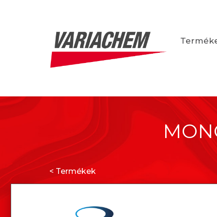
Termék
MONO
< Termékek