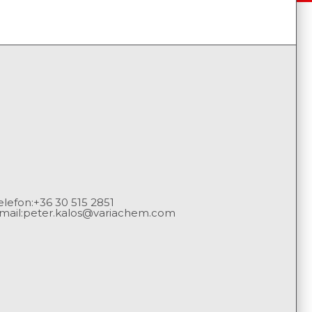
elefon:
+36 30 515 2851
mail:
peter.kalos@variachem.com