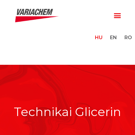
HU
EN
RO
Technikai Glicerin