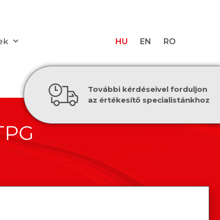
ek
HU
EN
RO
További kérdéseivel forduljon
az értékesítő specialistánkhoz
TPG