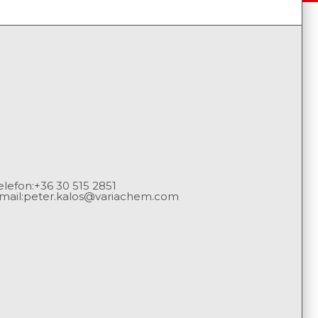
elefon:
+36 30 515 2851
mail:
peter.kalos@variachem.com