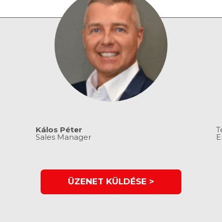
Kálos Péter
T
Sales Manager
E
ÜZENET KÜLDÉSE >