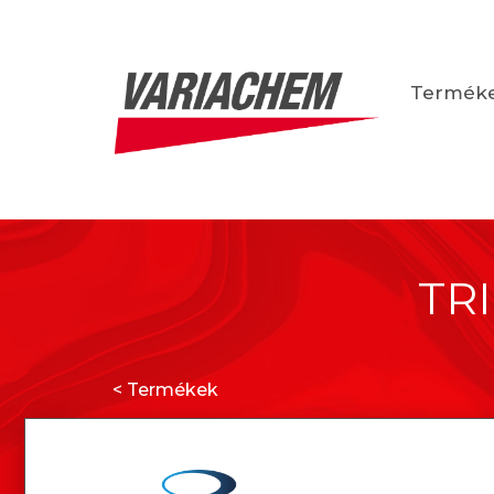
Termék
TR
< Termékek