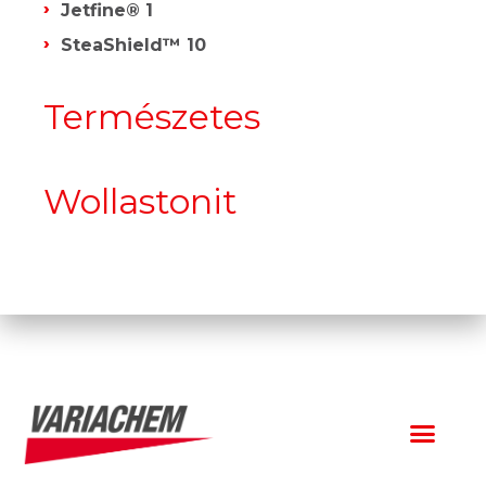
Jetfine® 1
SteaShield™ 10
Természetes
Wollastonit