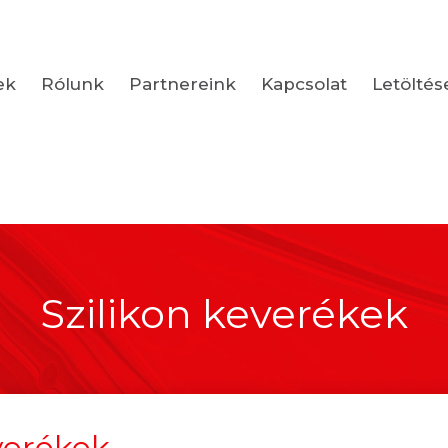
ek
Rólunk
Partnereink
Kapcsolat
Letöltés
Szilikon keverékek
verékek