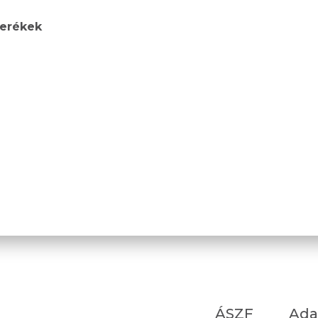
verékek
ÁSZF
Ada