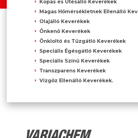
Kopás és Ütésálló Keverékek
Magas Hőmérsékletnek Ellenálló Ke
Olajálló Keverékek
Önkenő Keverékek
Önkioltó és Tűzgátló Keverékek
Speciális Égésgátló Keverékek
Speciális Színű Keverékek
Transzparens Keverékek
Vízgőz Ellenálló Keverékek.